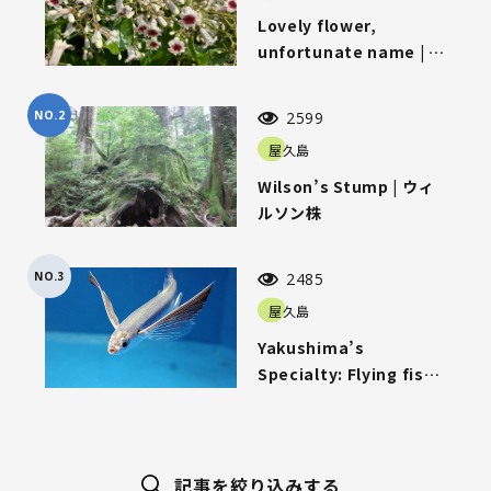
Lovely flower,
unfortunate name | 可
愛らしい花、気の毒な名
前
NO.2
2599
屋久島
Wilson’s Stump | ウィ
ルソン株
NO.3
2485
屋久島
Yakushima’s
Specialty: Flying fish |
屋久島名物「トビウオ」
記事を絞り込みする