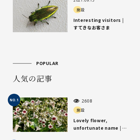
2021.09.15
施設
Interesting visitors |
すてきなお客さま
POPULAR
人気の記事
NO.1
2608
施設
Lovely flower,
unfortunate name | 可
愛らしい花、気の毒な名