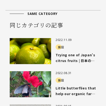
SAME CATEGORY
同じカテゴリの記事
2022.11.09
施設
Trying one of Japan’s
citrus fruits | 日本の柑
橘を食べてみた
2022.08.31
施設
Little butterflies that
help our organic farm
| 農園を支えてくれる小さ
な蝶