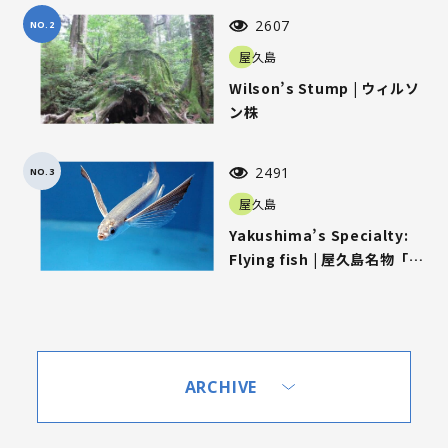
2607
NO.2
屋久島
Wilson’s Stump | ウィルソ
ン株
2491
NO.3
屋久島
Yakushima’s Specialty:
Flying fish | 屋久島名物「ト
ビウオ」
ARCHIVE