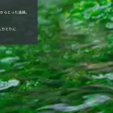
）」からとった造語。
人ひとりに
。