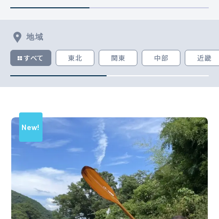
地域
すべて
東北
関東
中部
近畿
New!