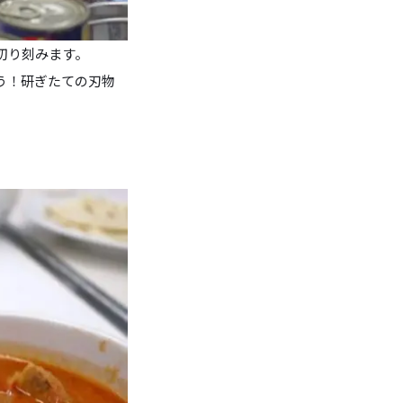
切り刻みます。
う！研ぎたての刃物