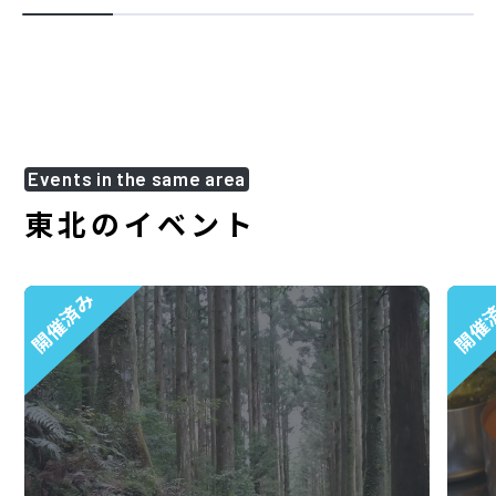
Events in the same area
東北のイベント
開催済み
開催