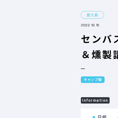
屋久島
2022.10.15
センバ
＆燻製
キャンプ飯
Information
日程