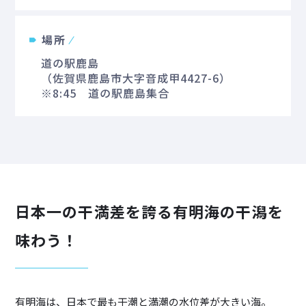
場所
道の駅鹿島
（佐賀県鹿島市大字音成甲4427-6）
※8:45 道の駅鹿島集合
日本一の干満差を誇る有明海の干潟を
味わう！
有明海は、日本で最も干潮と満潮の水位差が大きい海。