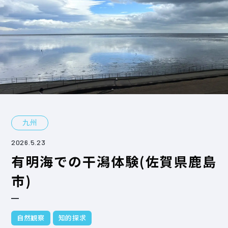
九州
2026.5.23
有明海での干潟体験(佐賀県鹿島
市)
自然観察
知的探求