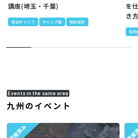
講座(埼玉・千葉)
を
き
宿泊キャンプ
キャンプ飯
知的探求
知的
Events in the same area
九州のイベント
開催済み
開催