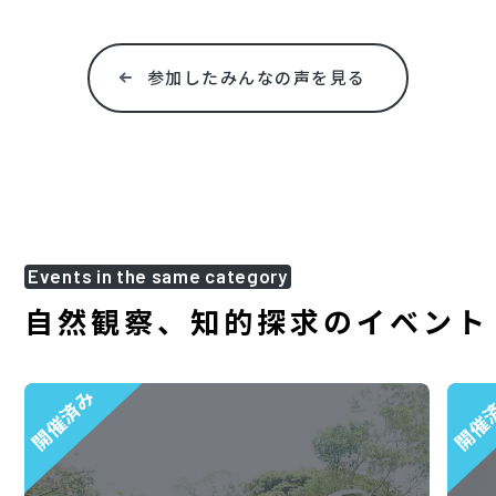
参加したみんなの声を見る
Events in the same category
自然観察、知的探求のイベント
開催済み
開催