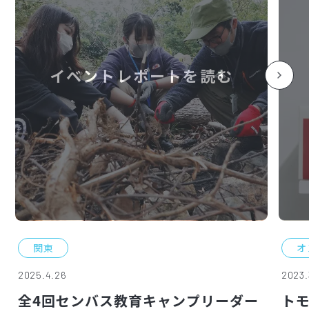
イベントレポートを読む
関東
オ
2025.4.26
2023.
全4回センバス教育キャンプリーダー
ト