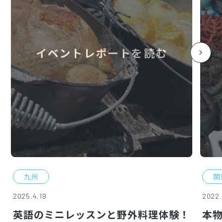
イベントレポートを読む
九州
関
2025.4.19
2022.
英語のミニレッスンと野外料理体験！
本