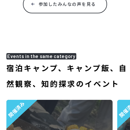
参加したみんなの声を見る
Events in the same category
宿泊キャンプ、キャンプ飯、自
然観察、知的探求のイベント
開催済み
開催