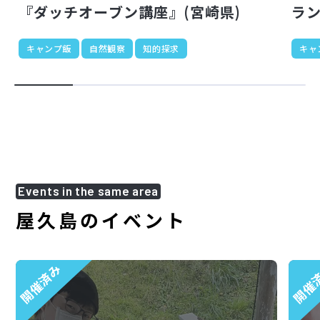
『ダッチオーブン講座』(宮崎県)
ラン
キャンプ飯
自然観察
知的探求
キャ
Events in the same area
屋久島のイベント
開催済み
開催