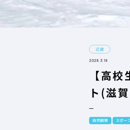
近畿
2026.3.19
【高校
ト(滋賀
自然観察
スポー