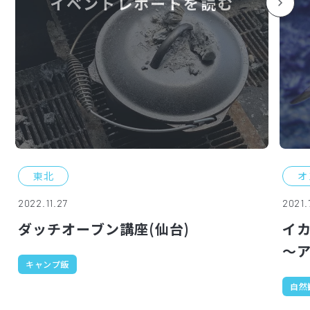
イベントレポートを読む
東北
オ
2022.11.27
2021.
ダッチオーブン講座(仙台)
イ
～
キャンプ飯
自然