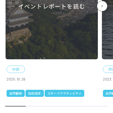
イベントレポートを読む
中部
四
2025.10.26
2023.
自然観察
知的探求
スポーツアクティビティ
自然