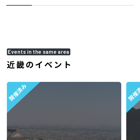
Events in the same area
近畿のイベント
開催済み
開催