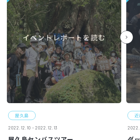
イベントレポートを読む
屋久島
近
2022.12.10 - 2022.12.13
2022.
屋久島センバスツアー
ダッ