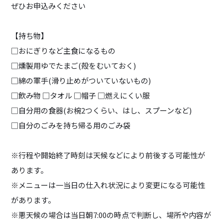
ぜひお申込みください
【持ち物】
□おにぎりなど主食になるもの
□燻製用ゆでたまご(殻をむいておく)
□綿の軍手(滑り止めがついていないもの)
□飲み物 □タオル □帽子 □燃えにくい服
□自分用の食器(お椀2つくらい、はし、スプーンなど)
□自分のごみを持ち帰る用のごみ袋
※行程や開始終了時刻は天候などにより前後する可能性が
あります。
※メニューは一当日の仕入れ状況により変更になる可能性
があります。
※悪天候の場合は当日朝7:00の時点で判断し、場所や内容が