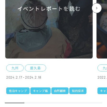
イベントレポートを読む
九州
屋久島
九
2024.2.17 - 2024.2.18
2022.
宿泊キャンプ
キャンプ飯
自然観察
知的探求
キャ