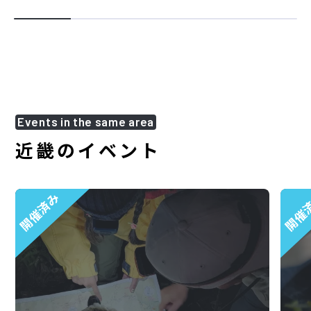
Events in the same area
近畿のイベント
開催済み
開催