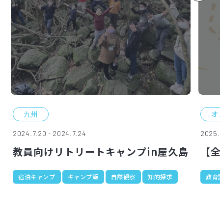
九州
オ
2024.7.20 - 2024.7.24
2025.
教員向けリトリートキャンプin屋久島
【
宿泊キャンプ
キャンプ飯
自然観察
知的探求
教育