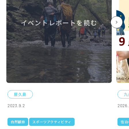
イベントレポートを読む
屋久島
九
2023.9.2
2026.
自然観察
スポーツアクティビティ
宿泊