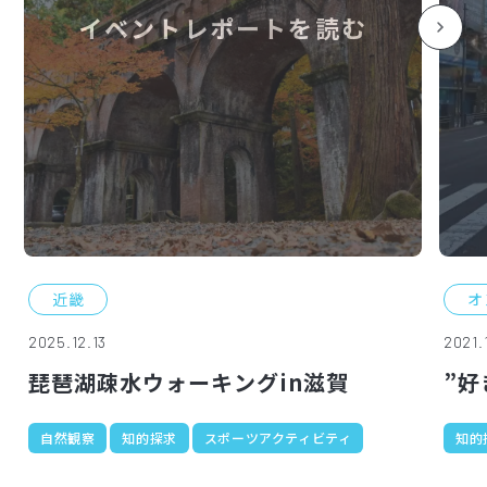
イベントレポートを読む
近畿
オ
2025.12.13
2021.
琵琶湖疎水ウォーキングin滋賀
”好
自然観察
知的探求
スポーツアクティビティ
知的