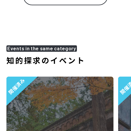
Events in the same category
知的探求のイベント
開催済み
開催