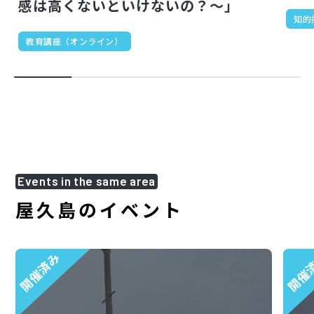
感は高くないといけないの？～」
知的
教育講座（オンライン）
Events in the same area
屋久島のイベント
開催済み
開催