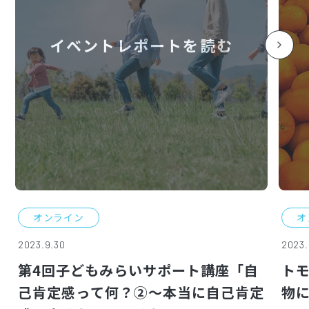
イベントレポートを読む
オンライン
オ
2023.9.30
2023.
第4回子どもみらいサポート講座「自
ト
己肯定感って何？②～本当に自己肯定
物