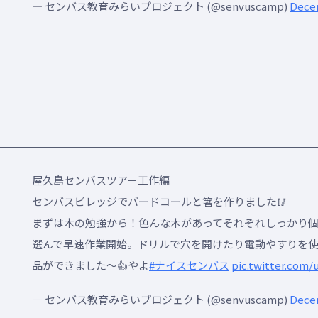
— センバス教育みらいプロジェクト (@senvuscamp)
Decem
屋久島センバスツアー工作編
センバスビレッジでバードコールと箸を作りました🥢
まずは木の勉強から！色んな木があってそれぞれしっかり
選んで早速作業開始。ドリルで穴を開けたり電動やすりを
品ができました〜👍やよ
#ナイスセンバス
pic.twitter.com
— センバス教育みらいプロジェクト (@senvuscamp)
Decem