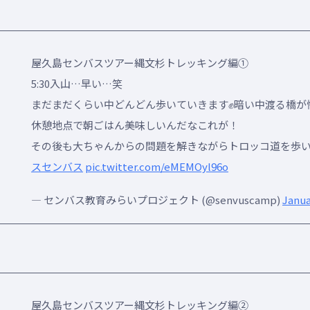
屋久島センバスツアー縄文杉トレッキング編①
5:30入山…早い…笑
まだまだくらい中どんどん歩いていきます✊暗い中渡る橋が怖
休憩地点で朝ごはん美味しいんだなこれが！
その後も大ちゃんからの問題を解きながらトロッコ道を歩
スセンバス
pic.twitter.com/eMEMOyl96o
— センバス教育みらいプロジェクト (@senvuscamp)
Janua
屋久島センバスツアー縄文杉トレッキング編②