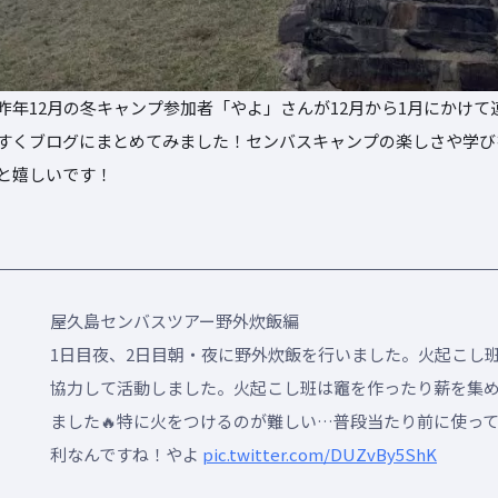
昨年12月の冬キャンプ参加者「やよ」さんが12月から1月にかけ
すくブログにまとめてみました！センバスキャンプの楽しさや学び
と嬉しいです！
屋久島センバスツアー野外炊飯編
1日目夜、2日目朝・夜に野外炊飯を行いました。火起こし
協力して活動しました。火起こし班は竈を作ったり薪を集
ました🔥特に火をつけるのが難しい…普段当たり前に使っ
利なんですね！やよ
pic.twitter.com/DUZvBy5ShK