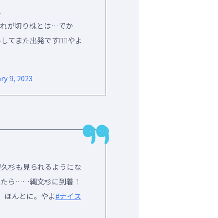
。
これが切り株とは…でか
また出発です🚶‍♀️やよ
ry 9, 2023
屋久杉も見られるようにな
いたら……縄文杉に到着！
。ほんとに。やよ
#ナイス