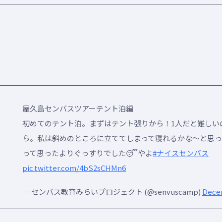
屋久島センバスツアーテント泊編
初めてのテント泊。まずはテント張りから！1人だと難しい
ら。私は斜めのところに立ててしまって寝れるかな〜と思っ
って思ったよりぐっすりでした😴やよ
#ナイスセンバス
pic.twitter.com/4bS2sCHMn6
— センバス教育みらいプロジェクト (@senvuscamp)
Decem