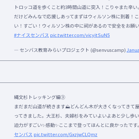
トロッコ道を歩くこと約3時間山道に突入！こりゃまた辛い
だけどみんなで応援しあってまずはウィルソン株に到着！
い！すごい！ウィルソン株の中に祠があるので安全をお願いして
#ナイスセンバス
pic.twitter.com/vicyitSuN5
— センバス教育みらいプロジェクト (@senvuscamp)
Janua
縄文杉トレッキング編③
まだまだ山道が続きます⛰どんどん木が大きくなってきて
ってきました。大王杉、夫婦杉をみていよいよあと少し歩
迫力がすごい✨感動✨ここまで登ってほんとに良かったです
センバス
pic.twitter.com/GxzjwCLQmz