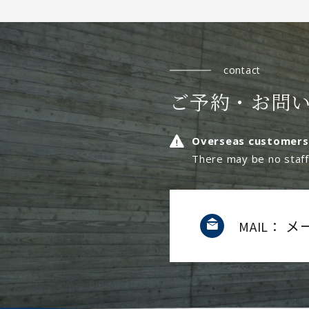
contact
ご予約・お問
Overseas customers
There may be no staff 
メ
MAIL：