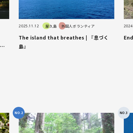
2025.11.12
屋久島
外国人ボランティア
2024
The island that breathes | 『息づく
En
一緒
島』
NO.2
NO.3