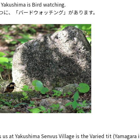
t Yakushima is Bird watching.
つに、「バードウォッチング」があります。
s us at Yakushima Senvus Village is the Varied tit (Yamagara i