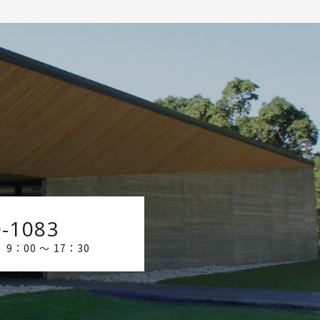
0-1083
：00 ～ 17：30