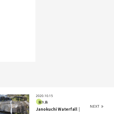
2020.10.15
屋久島
NEXT
Janokuchi Waterfall |