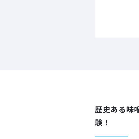
歴史ある味
験！