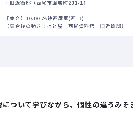
・旧近衛邸（西尾市錦城町231-1）
【集合】10:00 名鉄西尾駅(西口)
（集合後の動き：はと屋―西尾資料館―旧近衛邸）
噌について学びながら、個性の違うみそ