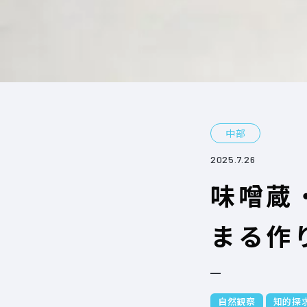
中部
2025.7.26
味噌蔵
まる作
自然観察
知的探