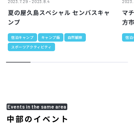
2023.7.29 - 2023.8.4
2023.
夏の屋久島スペシャル センバスキャ
マ
ンプ
方市
宿泊キャンプ
キャンプ飯
自然観察
宿泊
スポーツアクティビティ
Events in the same area
中部のイベント