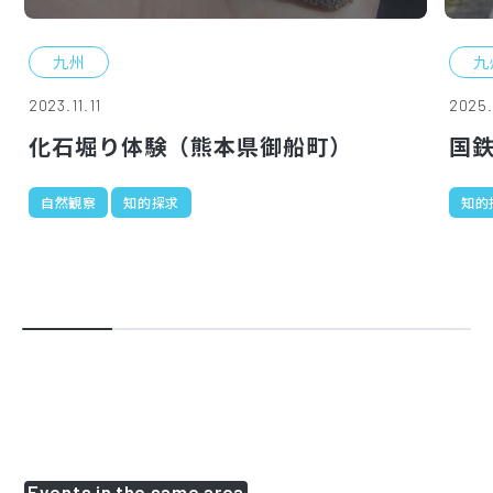
九州
九
2023.11.11
2025.
化石堀り体験（熊本県御船町）
国鉄
自然観察
知的探求
知的
Events in the same area