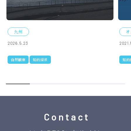
九州
オ
2026.5.23
2021.
自然観察
知的探求
知的
Contact