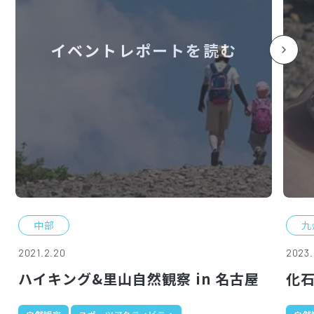
イベントレポートを読む
中部
九
2021.2.20
2023.1
ハイキング&里山自然観察 in 名古屋
化