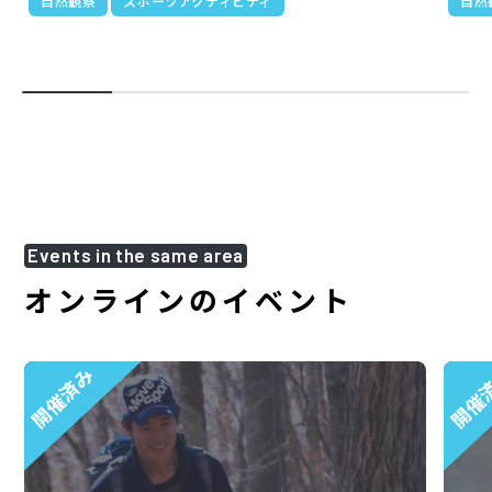
自然観察
スポーツアクティビティ
自然
Events in the same area
オンラインのイベント
開催済み
開催