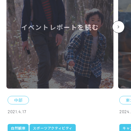
イベントレポートを読む
中部
東
2021.4.17
2024.
自然観察
スポーツアクティビティ
キャ