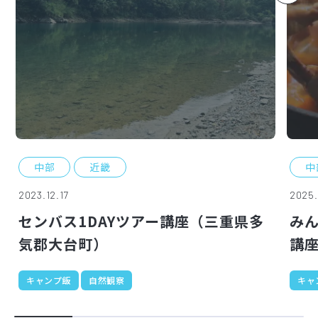
中部
近畿
中
2023.12.17
2025.
センバス1DAYツアー講座（三重県多
み
気郡大台町）
講
キャンプ飯
自然観察
キャ