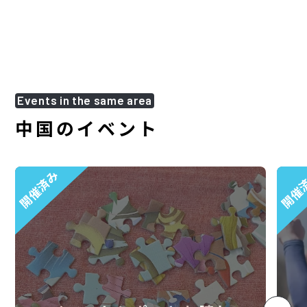
Events in the same area
中国のイベント
開催済み
開催