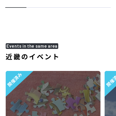
Events in the same area
近畿のイベント
開催済み
開催