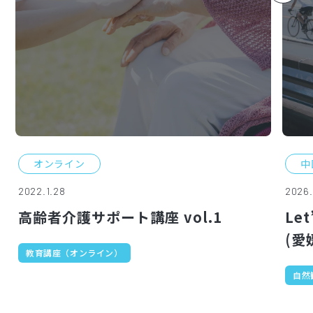
オンライン
中
2022.1.28
2026.
高齢者介護サポート講座 vol.1
Le
(愛
教育講座（オンライン）
自然