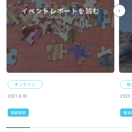
イベントレポートを読む
オンライン
屋
2021.9.18
2023.
知的探求
宿泊