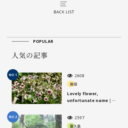
POPULAR
人気の記事
NO.1
2608
施設
Lovely flower,
unfortunate name | 可
愛らしい花、気の毒な名
前
NO.2
2597
屋久島