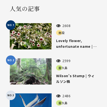
人気の記事
NO.1
2608
施設
Lovely flower,
unfortunate name | 可
愛らしい花、気の毒な名
前
NO.2
2599
屋久島
Wilson’s Stump | ウィ
ルソン株
NO.3
2486
屋久島