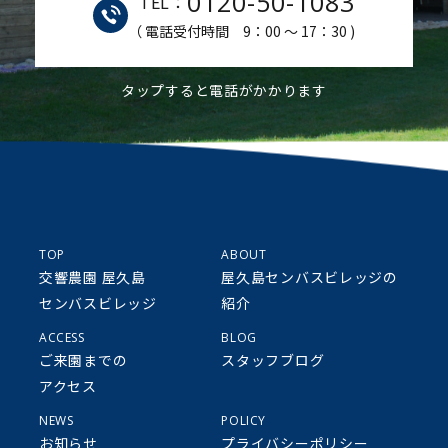
0120-50-1083
TEL：
（ 電話受付時間 9：00 ～ 17：30 )
タップすると電話がかかります
TOP
ABOUT
交響農園 屋久島
屋久島センバスビレッジの
センバスビレッジ
紹介
ACCESS
BLOG
ご来園までの
スタッフブログ
アクセス
NEWS
POLICY
お知らせ
プライバシーポリシー