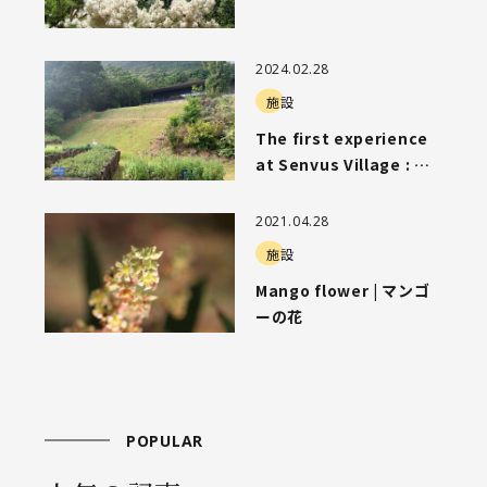
2024.02.28
施設
The first experience
at Senvus Village : セ
ンバスビレッジでの初め
ての体験
2021.04.28
施設
Mango flower | マンゴ
ーの花
POPULAR