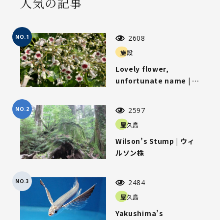
人気の記事
NO.1
2608
施設
Lovely flower,
unfortunate name | 可
愛らしい花、気の毒な名
前
NO.2
2597
屋久島
Wilson’s Stump | ウィ
ルソン株
NO.3
2484
屋久島
Yakushima’s